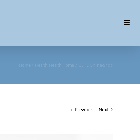
Home
Health
Health Home
GEHE Online-Shop
Previous
Next