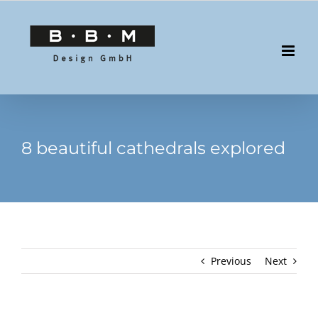
Skip
to
content
8 beautiful cathedrals explored
Previous
Next