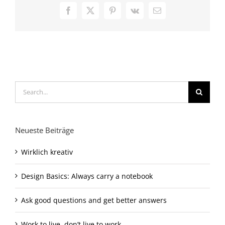
Facebook
X
Pinterest
Vk
Email
Search
for:
Neueste Beiträge
Wirklich kreativ
Design Basics: Always carry a notebook
Ask good questions and get better answers
Work to live, don’t live to work