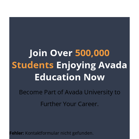
Join Over
500,000
Students
Enjoying Avada
Education Now
Become Part of Avada University to
Further Your Career.
Fehler:
Kontaktformular nicht gefunden.